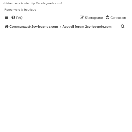
- Retour vers le site http://2cv-legende.com/
- Retour vers la boutique
FAQ
S’enregistrer
Connexion
R
Communauté 2cv-legende.com
Accueil forum 2cv-legende.com
e
c
h
e
r
c
h
e
r