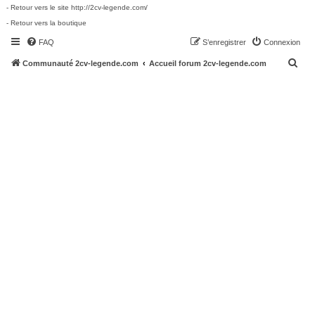
- Retour vers le site http://2cv-legende.com/
- Retour vers la boutique
FAQ
S’enregistrer
Connexion
R
Communauté 2cv-legende.com
Accueil forum 2cv-legende.com
e
c
h
e
r
c
h
e
r