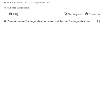
- Retour vers le site http://2cv-legende.com/
- Retour vers la boutique
FAQ
S’enregistrer
Connexion
R
Communauté 2cv-legende.com
Accueil forum 2cv-legende.com
e
c
h
e
r
c
h
e
r