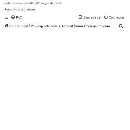
- Retour vers le site http://2cv-legende.com/
- Retour vers la boutique
FAQ
S’enregistrer
Connexion
R
Communauté 2cv-legende.com
Accueil forum 2cv-legende.com
e
c
h
e
r
c
h
e
r