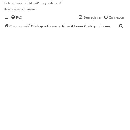
- Retour vers le site http://2cv-legende.com/
- Retour vers la boutique
FAQ
S’enregistrer
Connexion
R
Communauté 2cv-legende.com
Accueil forum 2cv-legende.com
e
c
h
e
r
c
h
e
r