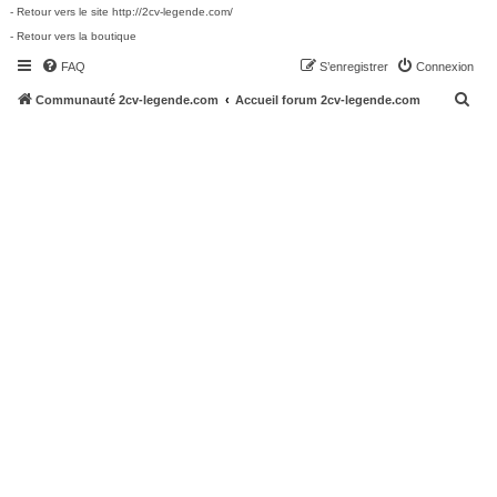
- Retour vers le site http://2cv-legende.com/
- Retour vers la boutique
FAQ
S’enregistrer
Connexion
R
Communauté 2cv-legende.com
Accueil forum 2cv-legende.com
e
c
h
e
r
c
h
e
r