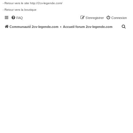
- Retour vers le site http://2cv-legende.com/
- Retour vers la boutique
FAQ
S’enregistrer
Connexion
R
Communauté 2cv-legende.com
Accueil forum 2cv-legende.com
e
c
h
e
r
c
h
e
r