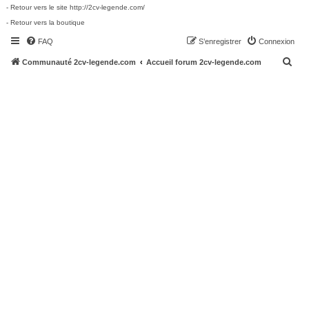
- Retour vers le site http://2cv-legende.com/
- Retour vers la boutique
FAQ
S’enregistrer
Connexion
R
Communauté 2cv-legende.com
Accueil forum 2cv-legende.com
e
c
h
e
r
c
h
e
r