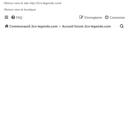
- Retour vers le site http://2cv-legende.com/
- Retour vers la boutique
FAQ
S’enregistrer
Connexion
R
Communauté 2cv-legende.com
Accueil forum 2cv-legende.com
e
c
h
e
r
c
h
e
r