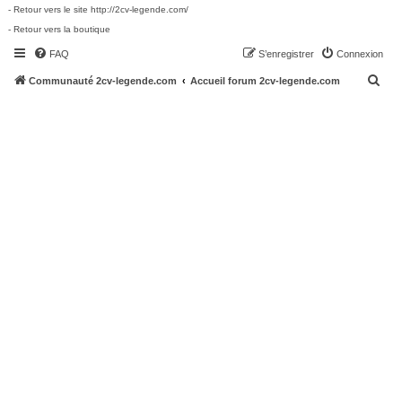
- Retour vers le site http://2cv-legende.com/
- Retour vers la boutique
FAQ
S’enregistrer
Connexion
R
Communauté 2cv-legende.com
Accueil forum 2cv-legende.com
e
c
h
e
r
c
h
e
r