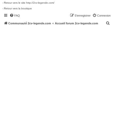
- Retour vers le site http://2cv-legende.com/
- Retour vers la boutique
FAQ
S’enregistrer
Connexion
R
Communauté 2cv-legende.com
Accueil forum 2cv-legende.com
e
c
h
e
r
c
h
e
r