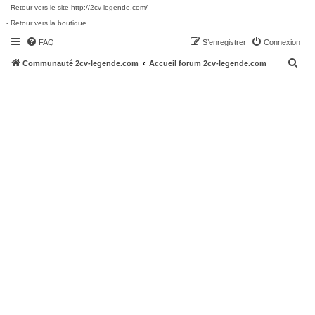
- Retour vers le site http://2cv-legende.com/
- Retour vers la boutique
FAQ
S’enregistrer
Connexion
R
Communauté 2cv-legende.com
Accueil forum 2cv-legende.com
e
c
h
e
r
c
h
e
r