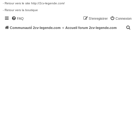
- Retour vers le site http://2cv-legende.com/
- Retour vers la boutique
FAQ
S’enregistrer
Connexion
R
Communauté 2cv-legende.com
Accueil forum 2cv-legende.com
e
c
h
e
r
c
h
e
r