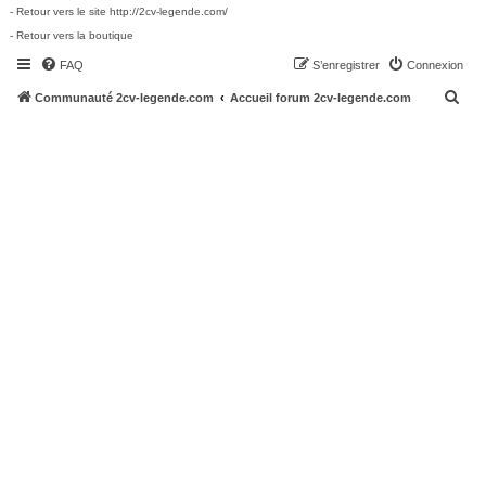
- Retour vers le site http://2cv-legende.com/
- Retour vers la boutique
FAQ
S’enregistrer
Connexion
R
Communauté 2cv-legende.com
Accueil forum 2cv-legende.com
e
c
h
e
r
c
h
e
r