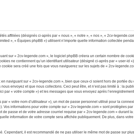
tés affiliées (désignés ci-après par « nous », « notre », « nos », « 2cv-legende.co
imited », « Équipes phpBB ») utilisent n’importe quelle information collectée pendan
nt sur « 2cv-legende.com », le logiciel phpBB créera un certain nombre de cookies, 
kies ne contiennent qu’un identifiant utilisateur (désigné ci-après par « user-id ») 
cookie sera créé une fois que vous naviguerez sur les sujets de « 2cv-legende.com »
en naviguant sur « 2cv-legende.com », bien que ceux-ci soient hors de portée du 
ous envoyez et que nous collectons. Ceci peut être, et n’est pas limité à : la publi
ici par « votre compte ») et les messages que vous envoyez après l’enregistrement
par « votre nom d’utilisateur »), un mot de passe personnel utilisé pour la connex
 »). Vos informations pour votre compte sur « 2cv-legende.com » sont protégées par
t de passe et de votre adresse courriel requise par « 2cv-legende.com » durant la p
uelle information de votre compte sera affichée publiquement. De plus, dans votre 
isé. Cependant, il est recommandé de ne pas utiliser le même mot de passe sur plusi