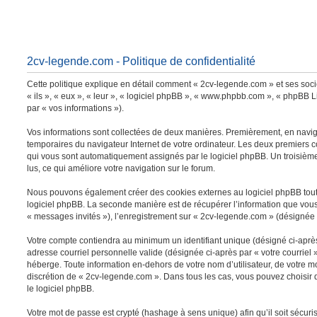
2cv-legende.com - Politique de confidentialité
Cette politique explique en détail comment « 2cv-legende.com » et ses socié
« ils », « eux », « leur », « logiciel phpBB », « www.phpbb.com », « phpBB L
par « vos informations »).
Vos informations sont collectées de deux manières. Premièrement, en navigua
temporaires du navigateur Internet de votre ordinateur. Les deux premiers coo
qui vous sont automatiquement assignés par le logiciel phpBB. Un troisième 
lus, ce qui améliore votre navigation sur le forum.
Nous pouvons également créer des cookies externes au logiciel phpBB tout 
logiciel phpBB. La seconde manière est de récupérer l’information que vous n
« messages invités »), l’enregistrement sur « 2cv-legende.com » (désignée 
Votre compte contiendra au minimum un identifiant unique (désigné ci-après 
adresse courriel personnelle valide (désignée ci-après par « votre courriel
héberge. Toute information en-dehors de votre nom d’utilisateur, de votre mo
discrétion de « 2cv-legende.com ». Dans tous les cas, vous pouvez choisir q
le logiciel phpBB.
Votre mot de passe est crypté (hashage à sens unique) afin qu’il soit sécur