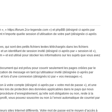
m », « https://forum.2cv-legende.com ») et phpBB (désigné ci-après par
t n’importe quelle session d’utilisation de votre part (désignée ci-après
qui sont des petits fichiers textes téléchargés dans les fichiers
et un identifiant de session invité (désigné ci-après par « session-id »),
 et est utilisé pour stocker les informations sur les sujets que vous avez
document qui est prévu pour couvrir seulement les pages créées par le
cation de message en tant qu’utilisateur invité (désignée ci-après par
 et lors d’une connexion (désignés ici par « vos messages »).
ion à votre compte (désigné ci-après par « votre mot de passe »), et une
 les lois de protection des données applicables dans le pays qui nous
rocédure d’enregistrement, qu’elle soit obligatoire ou non, reste à la
profil, vous pouvez souscrire ou non à l’envoi automatique de courriel par
eurs sites Internet différents. Votre mot de passe est le moyen d’accès à