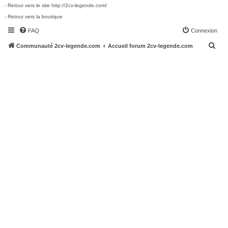
- Retour vers le site http://2cv-legende.com/
- Retour vers la boutique
FAQ
Connexion
R
Communauté 2cv-legende.com
Accueil forum 2cv-legende.com
e
c
h
e
r
c
h
e
r