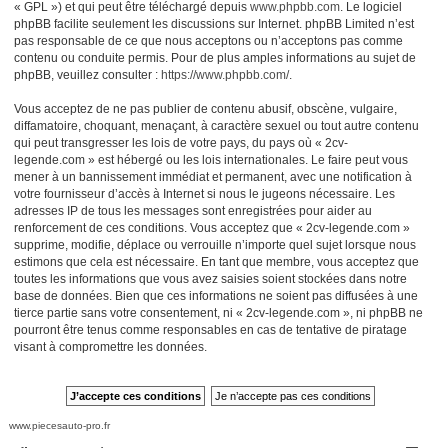
« GPL ») et qui peut être téléchargé depuis
www.phpbb.com
. Le logiciel
phpBB facilite seulement les discussions sur Internet. phpBB Limited n’est
pas responsable de ce que nous acceptons ou n’acceptons pas comme
contenu ou conduite permis. Pour de plus amples informations au sujet de
phpBB, veuillez consulter :
https://www.phpbb.com/
.
Vous acceptez de ne pas publier de contenu abusif, obscène, vulgaire,
diffamatoire, choquant, menaçant, à caractère sexuel ou tout autre contenu
qui peut transgresser les lois de votre pays, du pays où « 2cv-
legende.com » est hébergé ou les lois internationales. Le faire peut vous
mener à un bannissement immédiat et permanent, avec une notification à
votre fournisseur d’accès à Internet si nous le jugeons nécessaire. Les
adresses IP de tous les messages sont enregistrées pour aider au
renforcement de ces conditions. Vous acceptez que « 2cv-legende.com »
supprime, modifie, déplace ou verrouille n’importe quel sujet lorsque nous
estimons que cela est nécessaire. En tant que membre, vous acceptez que
toutes les informations que vous avez saisies soient stockées dans notre
base de données. Bien que ces informations ne soient pas diffusées à une
tierce partie sans votre consentement, ni « 2cv-legende.com », ni phpBB ne
pourront être tenus comme responsables en cas de tentative de piratage
visant à compromettre les données.
www.piecesauto-pro.fr