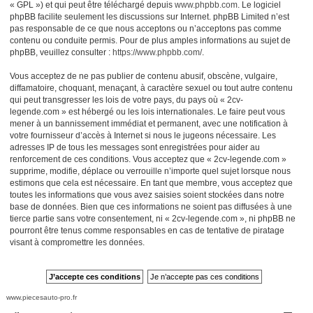
« GPL ») et qui peut être téléchargé depuis
www.phpbb.com
. Le logiciel
phpBB facilite seulement les discussions sur Internet. phpBB Limited n’est
pas responsable de ce que nous acceptons ou n’acceptons pas comme
contenu ou conduite permis. Pour de plus amples informations au sujet de
phpBB, veuillez consulter :
https://www.phpbb.com/
.
Vous acceptez de ne pas publier de contenu abusif, obscène, vulgaire,
diffamatoire, choquant, menaçant, à caractère sexuel ou tout autre contenu
qui peut transgresser les lois de votre pays, du pays où « 2cv-
legende.com » est hébergé ou les lois internationales. Le faire peut vous
mener à un bannissement immédiat et permanent, avec une notification à
votre fournisseur d’accès à Internet si nous le jugeons nécessaire. Les
adresses IP de tous les messages sont enregistrées pour aider au
renforcement de ces conditions. Vous acceptez que « 2cv-legende.com »
supprime, modifie, déplace ou verrouille n’importe quel sujet lorsque nous
estimons que cela est nécessaire. En tant que membre, vous acceptez que
toutes les informations que vous avez saisies soient stockées dans notre
base de données. Bien que ces informations ne soient pas diffusées à une
tierce partie sans votre consentement, ni « 2cv-legende.com », ni phpBB ne
pourront être tenus comme responsables en cas de tentative de piratage
visant à compromettre les données.
www.piecesauto-pro.fr