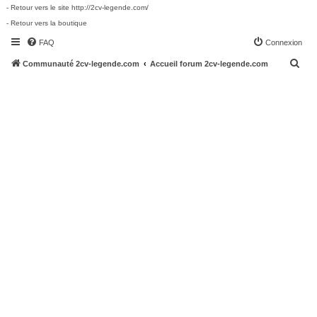
- Retour vers le site http://2cv-legende.com/
- Retour vers la boutique
FAQ
Connexion
R
Communauté 2cv-legende.com
Accueil forum 2cv-legende.com
e
c
h
e
r
c
h
e
r