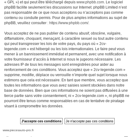
« GPL ») et qui peut être téléchargé depuis
www.phpbb.com
. Le logiciel
phpBB facilite seulement les discussions sur Internet. phpBB Limited n’est
pas responsable de ce que nous acceptons ou n’acceptons pas comme
contenu ou conduite permis. Pour de plus amples informations au sujet de
phpBB, veuillez consulter :
https://www.phpbb.com/
.
Vous acceptez de ne pas publier de contenu abusif, obscène, vulgaire,
diffamatoire, choquant, menaçant, à caractère sexuel ou tout autre contenu
qui peut transgresser les lois de votre pays, du pays où « 2cv-
legende.com » est hébergé ou les lois internationales. Le faire peut vous
mener à un bannissement immédiat et permanent, avec une notification à
votre fournisseur d’accès à Internet si nous le jugeons nécessaire. Les
adresses IP de tous les messages sont enregistrées pour aider au
renforcement de ces conditions. Vous acceptez que « 2cv-legende.com »
supprime, modifie, déplace ou verrouille n’importe quel sujet lorsque nous
estimons que cela est nécessaire. En tant que membre, vous acceptez que
toutes les informations que vous avez saisies soient stockées dans notre
base de données. Bien que ces informations ne soient pas diffusées à une
tierce partie sans votre consentement, ni « 2cv-legende.com », ni phpBB ne
pourront être tenus comme responsables en cas de tentative de piratage
visant à compromettre les données.
www.piecesauto-pro.fr