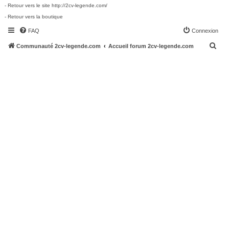
- Retour vers le site http://2cv-legende.com/
- Retour vers la boutique
FAQ
Connexion
R
Communauté 2cv-legende.com
Accueil forum 2cv-legende.com
e
c
h
e
r
c
h
e
r