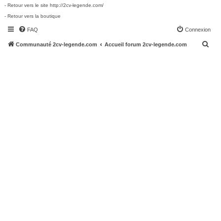
- Retour vers le site http://2cv-legende.com/
- Retour vers la boutique
FAQ
Connexion
R
Communauté 2cv-legende.com
Accueil forum 2cv-legende.com
e
c
h
e
r
c
h
e
r