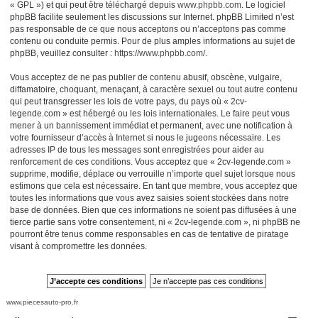
« GPL ») et qui peut être téléchargé depuis
www.phpbb.com
. Le logiciel
phpBB facilite seulement les discussions sur Internet. phpBB Limited n’est
pas responsable de ce que nous acceptons ou n’acceptons pas comme
contenu ou conduite permis. Pour de plus amples informations au sujet de
phpBB, veuillez consulter :
https://www.phpbb.com/
.
Vous acceptez de ne pas publier de contenu abusif, obscène, vulgaire,
diffamatoire, choquant, menaçant, à caractère sexuel ou tout autre contenu
qui peut transgresser les lois de votre pays, du pays où « 2cv-
legende.com » est hébergé ou les lois internationales. Le faire peut vous
mener à un bannissement immédiat et permanent, avec une notification à
votre fournisseur d’accès à Internet si nous le jugeons nécessaire. Les
adresses IP de tous les messages sont enregistrées pour aider au
renforcement de ces conditions. Vous acceptez que « 2cv-legende.com »
supprime, modifie, déplace ou verrouille n’importe quel sujet lorsque nous
estimons que cela est nécessaire. En tant que membre, vous acceptez que
toutes les informations que vous avez saisies soient stockées dans notre
base de données. Bien que ces informations ne soient pas diffusées à une
tierce partie sans votre consentement, ni « 2cv-legende.com », ni phpBB ne
pourront être tenus comme responsables en cas de tentative de piratage
visant à compromettre les données.
www.piecesauto-pro.fr