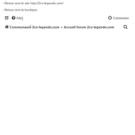
- Retour vers le site http://2cv-legende.com/
- Retour vers la boutique
FAQ
Connexion
R
Communauté 2cv-legende.com
Accueil forum 2cv-legende.com
e
c
h
e
r
c
h
e
r