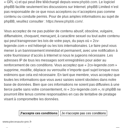
« GPL ») et qui peut être téléchargé depuis
www.phpbb.com
. Le logiciel
phpBB facilite seulement les discussions sur Internet. phpBB Limited n’est
pas responsable de ce que nous acceptons ou n’acceptons pas comme
contenu ou conduite permis. Pour de plus amples informations au sujet de
phpBB, veuillez consulter :
https://www.phpbb.com/
.
Vous acceptez de ne pas publier de contenu abusif, obscène, vulgaire,
diffamatoire, choquant, menaçant, à caractère sexuel ou tout autre contenu
qui peut transgresser les lois de votre pays, du pays où « 2cv-
legende.com » est hébergé ou les lois internationales. Le faire peut vous
mener à un bannissement immédiat et permanent, avec une notification à
votre fournisseur d’accès à Internet si nous le jugeons nécessaire. Les
adresses IP de tous les messages sont enregistrées pour aider au
renforcement de ces conditions. Vous acceptez que « 2cv-legende.com »
supprime, modifie, déplace ou verrouille n’importe quel sujet lorsque nous
estimons que cela est nécessaire. En tant que membre, vous acceptez que
toutes les informations que vous avez saisies soient stockées dans notre
base de données. Bien que ces informations ne soient pas diffusées à une
tierce partie sans votre consentement, ni « 2cv-legende.com », ni phpBB ne
pourront être tenus comme responsables en cas de tentative de piratage
visant à compromettre les données.
www.piecesauto-pro.fr