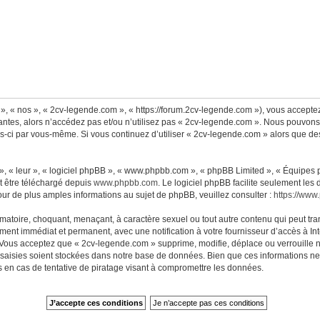
», « nos », « 2cv-legende.com », « https://forum.2cv-legende.com »), vous accepte
antes, alors n’accédez pas et/ou n’utilisez pas « 2cv-legende.com ». Nous pouvons 
lles-ci par vous-même. Si vous continuez d’utiliser « 2cv-legende.com » alors que 
, « leur », « logiciel phpBB », « www.phpbb.com », « phpBB Limited », « Équipes ph
t être téléchargé depuis
www.phpbb.com
. Le logiciel phpBB facilite seulement les
 de plus amples informations au sujet de phpBB, veuillez consulter :
https://www
matoire, choquant, menaçant, à caractère sexuel ou tout autre contenu qui peut tra
ment immédiat et permanent, avec une notification à votre fournisseur d’accès à Int
Vous acceptez que « 2cv-legende.com » supprime, modifie, déplace ou verrouille n
aisies soient stockées dans notre base de données. Bien que ces informations ne s
en cas de tentative de piratage visant à compromettre les données.