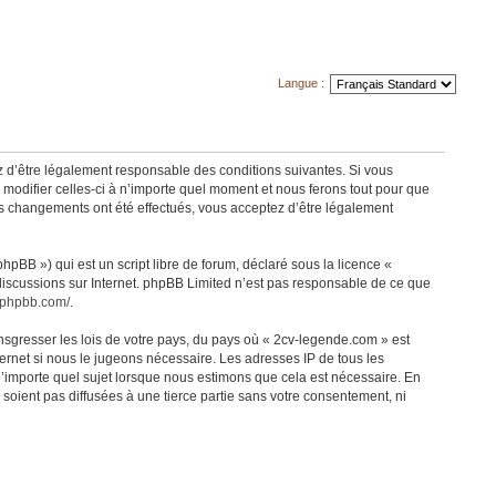
Langue :
z d’être légalement responsable des conditions suivantes. Si vous
modifier celles-ci à n’importe quel moment et nous ferons tout pour que
des changements ont été effectués, vous acceptez d’être légalement
pBB ») qui est un script libre de forum, déclaré sous la licence «
 discussions sur Internet. phpBB Limited n’est pas responsable de ce que
.phpbb.com/
.
nsgresser les lois de votre pays, du pays où « 2cv-legende.com » est
ernet si nous le jugeons nécessaire. Les adresses IP de tous les
’importe quel sujet lorsque nous estimons que cela est nécessaire. En
oient pas diffusées à une tierce partie sans votre consentement, ni