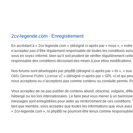
2cv-legende.com - Enregistrement
En accédant à « 2cv-legende.com » (désigné ci-après par « nous », « notre 
n’acceptez pas d’être légalement responsable de toutes les conditions suiv
vous en soyez informé, bien qu’il soit prudent de vérifier régulièrement ce
responsable des conditions découlant des mises à jour et/ou modifications.
Nos forums sont développés par phpBB (désigné ci-après par « ils », « eux »
GNU General Public License v2
» (désigné ci-après par « GPL ») et qui peu
nous acceptons ou n’acceptons pas comme contenu ou conduite permis. Pour
Vous acceptez de ne pas publier de contenu abusif, obscène, vulgaire, diffa
hébergé ou les lois internationales. Le faire peut vous mener à un bannisse
messages sont enregistrées pour aider au renforcement de ces conditions. 
tant que membre, vous acceptez que toutes les informations que vous avez s
« 2cv-legende.com », ni phpBB ne pourront être tenus comme responsables 