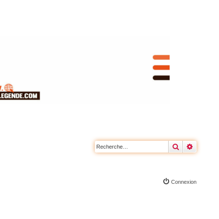
Rechercher
Recherc
Connexion