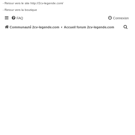
- Retour vers le site http://2cv-legende.com/
- Retour vers la boutique
FAQ
Connexion
R
Communauté 2cv-legende.com
Accueil forum 2cv-legende.com
e
c
h
e
r
c
h
e
r