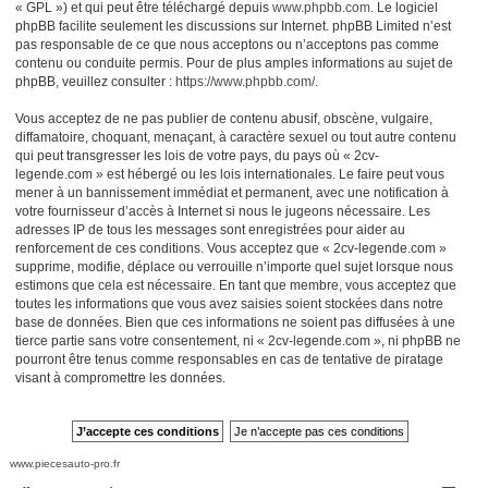
« GPL ») et qui peut être téléchargé depuis
www.phpbb.com
. Le logiciel
phpBB facilite seulement les discussions sur Internet. phpBB Limited n’est
pas responsable de ce que nous acceptons ou n’acceptons pas comme
contenu ou conduite permis. Pour de plus amples informations au sujet de
phpBB, veuillez consulter :
https://www.phpbb.com/
.
Vous acceptez de ne pas publier de contenu abusif, obscène, vulgaire,
diffamatoire, choquant, menaçant, à caractère sexuel ou tout autre contenu
qui peut transgresser les lois de votre pays, du pays où « 2cv-
legende.com » est hébergé ou les lois internationales. Le faire peut vous
mener à un bannissement immédiat et permanent, avec une notification à
votre fournisseur d’accès à Internet si nous le jugeons nécessaire. Les
adresses IP de tous les messages sont enregistrées pour aider au
renforcement de ces conditions. Vous acceptez que « 2cv-legende.com »
supprime, modifie, déplace ou verrouille n’importe quel sujet lorsque nous
estimons que cela est nécessaire. En tant que membre, vous acceptez que
toutes les informations que vous avez saisies soient stockées dans notre
base de données. Bien que ces informations ne soient pas diffusées à une
tierce partie sans votre consentement, ni « 2cv-legende.com », ni phpBB ne
pourront être tenus comme responsables en cas de tentative de piratage
visant à compromettre les données.
www.piecesauto-pro.fr