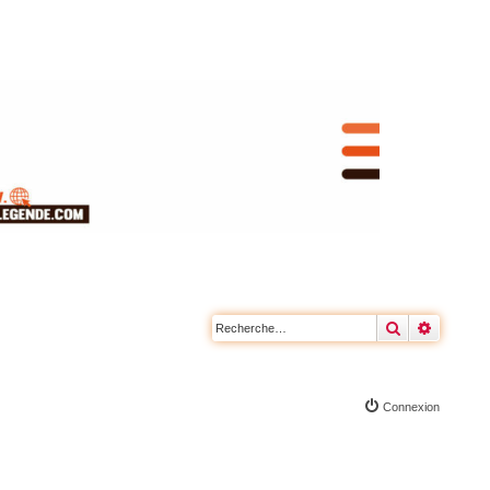
Rechercher
Recherc
Connexion