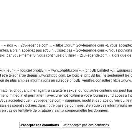
», « nos », « 2cv-legende.com », « https://forum.2cv-legende.com »), vous accepte
antes, alors n’accédez pas et/ou n’utilisez pas « 2cv-legende.com ». Nous pouvons 
lles-ci par vous-même. Si vous continuez d’utiliser « 2cv-legende.com » alors que 
, « leur », « logiciel phpBB », « www.phpbb.com », « phpBB Limited », « Équipes ph
t être téléchargé depuis
www.phpbb.com
. Le logiciel phpBB facilite seulement les
 de plus amples informations au sujet de phpBB, veuillez consulter :
https://www
matoire, choquant, menaçant, à caractère sexuel ou tout autre contenu qui peut tra
ment immédiat et permanent, avec une notification à votre fournisseur d’accès à Int
Vous acceptez que « 2cv-legende.com » supprime, modifie, déplace ou verrouille n
aisies soient stockées dans notre base de données. Bien que ces informations ne s
en cas de tentative de piratage visant à compromettre les données.