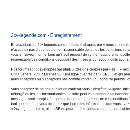
2cv-legende.com - Enregistrement
En accédant à « 2cv-legende.com » (désigné ci-après par « nous », « notre 
n’acceptez pas d’être légalement responsable de toutes les conditions suiv
vous en soyez informé, bien qu’il soit prudent de vérifier régulièrement ce
responsable des conditions découlant des mises à jour et/ou modifications.
Nos forums sont développés par phpBB (désigné ci-après par « ils », « eux »
GNU General Public License v2
» (désigné ci-après par « GPL ») et qui peu
nous acceptons ou n’acceptons pas comme contenu ou conduite permis. Pour
Vous acceptez de ne pas publier de contenu abusif, obscène, vulgaire, diffa
hébergé ou les lois internationales. Le faire peut vous mener à un bannisse
messages sont enregistrées pour aider au renforcement de ces conditions. 
tant que membre, vous acceptez que toutes les informations que vous avez s
« 2cv-legende.com », ni phpBB ne pourront être tenus comme responsables 