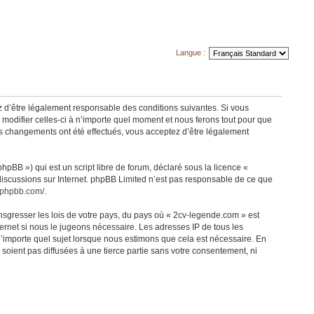
Langue :
z d’être légalement responsable des conditions suivantes. Si vous
modifier celles-ci à n’importe quel moment et nous ferons tout pour que
des changements ont été effectués, vous acceptez d’être légalement
pBB ») qui est un script libre de forum, déclaré sous la licence «
 discussions sur Internet. phpBB Limited n’est pas responsable de ce que
.phpbb.com/
.
nsgresser les lois de votre pays, du pays où « 2cv-legende.com » est
ernet si nous le jugeons nécessaire. Les adresses IP de tous les
’importe quel sujet lorsque nous estimons que cela est nécessaire. En
oient pas diffusées à une tierce partie sans votre consentement, ni