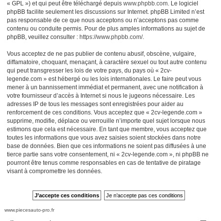
« GPL ») et qui peut être téléchargé depuis
www.phpbb.com
. Le logiciel
phpBB facilite seulement les discussions sur Internet. phpBB Limited n’est
pas responsable de ce que nous acceptons ou n’acceptons pas comme
contenu ou conduite permis. Pour de plus amples informations au sujet de
phpBB, veuillez consulter :
https://www.phpbb.com/
.
Vous acceptez de ne pas publier de contenu abusif, obscène, vulgaire,
diffamatoire, choquant, menaçant, à caractère sexuel ou tout autre contenu
qui peut transgresser les lois de votre pays, du pays où « 2cv-
legende.com » est hébergé ou les lois internationales. Le faire peut vous
mener à un bannissement immédiat et permanent, avec une notification à
votre fournisseur d’accès à Internet si nous le jugeons nécessaire. Les
adresses IP de tous les messages sont enregistrées pour aider au
renforcement de ces conditions. Vous acceptez que « 2cv-legende.com »
supprime, modifie, déplace ou verrouille n’importe quel sujet lorsque nous
estimons que cela est nécessaire. En tant que membre, vous acceptez que
toutes les informations que vous avez saisies soient stockées dans notre
base de données. Bien que ces informations ne soient pas diffusées à une
tierce partie sans votre consentement, ni « 2cv-legende.com », ni phpBB ne
pourront être tenus comme responsables en cas de tentative de piratage
visant à compromettre les données.
www.piecesauto-pro.fr