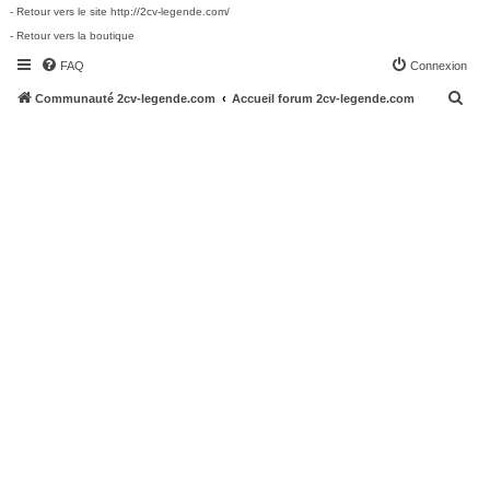
- Retour vers le site http://2cv-legende.com/
- Retour vers la boutique
FAQ
Connexion
R
Communauté 2cv-legende.com
Accueil forum 2cv-legende.com
e
c
h
e
r
c
h
e
r