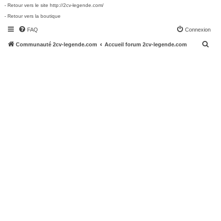
- Retour vers le site http://2cv-legende.com/
- Retour vers la boutique
FAQ
Connexion
R
Communauté 2cv-legende.com
Accueil forum 2cv-legende.com
e
c
h
e
r
c
h
e
r