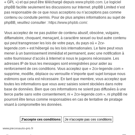
« GPL ») et qui peut être téléchargé depuis
www.phpbb.com
. Le logiciel
phpBB facilite seulement les discussions sur Internet. phpBB Limited n’est
pas responsable de ce que nous acceptons ou n’acceptons pas comme
contenu ou conduite permis. Pour de plus amples informations au sujet de
phpBB, veuillez consulter :
https://www.phpbb.com/
.
Vous acceptez de ne pas publier de contenu abusif, obscène, vulgaire,
diffamatoire, choquant, menaçant, à caractère sexuel ou tout autre contenu
qui peut transgresser les lois de votre pays, du pays où « 2cv-
legende.com » est hébergé ou les lois internationales. Le faire peut vous
mener à un bannissement immédiat et permanent, avec une notification à
votre fournisseur d’accès à Internet si nous le jugeons nécessaire. Les
adresses IP de tous les messages sont enregistrées pour aider au
renforcement de ces conditions. Vous acceptez que « 2cv-legende.com »
supprime, modifie, déplace ou verrouille n’importe quel sujet lorsque nous
estimons que cela est nécessaire. En tant que membre, vous acceptez que
toutes les informations que vous avez saisies soient stockées dans notre
base de données. Bien que ces informations ne soient pas diffusées à une
tierce partie sans votre consentement, ni « 2cv-legende.com », ni phpBB ne
pourront être tenus comme responsables en cas de tentative de piratage
visant à compromettre les données.
www.piecesauto-pro.fr