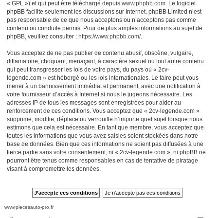
« GPL ») et qui peut être téléchargé depuis
www.phpbb.com
. Le logiciel
phpBB facilite seulement les discussions sur Internet. phpBB Limited n’est
pas responsable de ce que nous acceptons ou n’acceptons pas comme
contenu ou conduite permis. Pour de plus amples informations au sujet de
phpBB, veuillez consulter :
https://www.phpbb.com/
.
Vous acceptez de ne pas publier de contenu abusif, obscène, vulgaire,
diffamatoire, choquant, menaçant, à caractère sexuel ou tout autre contenu
qui peut transgresser les lois de votre pays, du pays où « 2cv-
legende.com » est hébergé ou les lois internationales. Le faire peut vous
mener à un bannissement immédiat et permanent, avec une notification à
votre fournisseur d’accès à Internet si nous le jugeons nécessaire. Les
adresses IP de tous les messages sont enregistrées pour aider au
renforcement de ces conditions. Vous acceptez que « 2cv-legende.com »
supprime, modifie, déplace ou verrouille n’importe quel sujet lorsque nous
estimons que cela est nécessaire. En tant que membre, vous acceptez que
toutes les informations que vous avez saisies soient stockées dans notre
base de données. Bien que ces informations ne soient pas diffusées à une
tierce partie sans votre consentement, ni « 2cv-legende.com », ni phpBB ne
pourront être tenus comme responsables en cas de tentative de piratage
visant à compromettre les données.
www.piecesauto-pro.fr