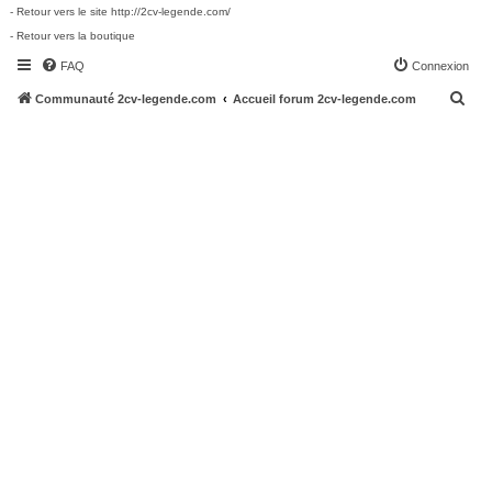
- Retour vers le site http://2cv-legende.com/
- Retour vers la boutique
FAQ
Connexion
R
Communauté 2cv-legende.com
Accueil forum 2cv-legende.com
e
c
h
e
r
c
h
e
r