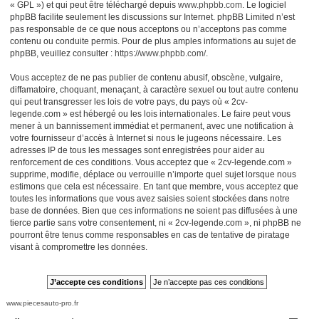
« GPL ») et qui peut être téléchargé depuis
www.phpbb.com
. Le logiciel
phpBB facilite seulement les discussions sur Internet. phpBB Limited n’est
pas responsable de ce que nous acceptons ou n’acceptons pas comme
contenu ou conduite permis. Pour de plus amples informations au sujet de
phpBB, veuillez consulter :
https://www.phpbb.com/
.
Vous acceptez de ne pas publier de contenu abusif, obscène, vulgaire,
diffamatoire, choquant, menaçant, à caractère sexuel ou tout autre contenu
qui peut transgresser les lois de votre pays, du pays où « 2cv-
legende.com » est hébergé ou les lois internationales. Le faire peut vous
mener à un bannissement immédiat et permanent, avec une notification à
votre fournisseur d’accès à Internet si nous le jugeons nécessaire. Les
adresses IP de tous les messages sont enregistrées pour aider au
renforcement de ces conditions. Vous acceptez que « 2cv-legende.com »
supprime, modifie, déplace ou verrouille n’importe quel sujet lorsque nous
estimons que cela est nécessaire. En tant que membre, vous acceptez que
toutes les informations que vous avez saisies soient stockées dans notre
base de données. Bien que ces informations ne soient pas diffusées à une
tierce partie sans votre consentement, ni « 2cv-legende.com », ni phpBB ne
pourront être tenus comme responsables en cas de tentative de piratage
visant à compromettre les données.
www.piecesauto-pro.fr