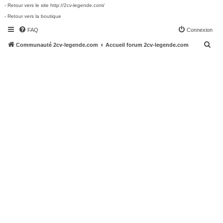
- Retour vers le site http://2cv-legende.com/
- Retour vers la boutique
FAQ
Connexion
R
Communauté 2cv-legende.com
Accueil forum 2cv-legende.com
e
c
h
e
r
c
h
e
r