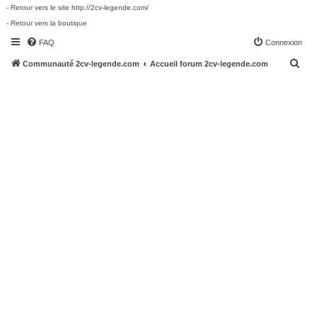
- Retour vers le site http://2cv-legende.com/
- Retour vers la boutique
FAQ
Connexion
R
Communauté 2cv-legende.com
Accueil forum 2cv-legende.com
e
c
h
e
r
c
h
e
r