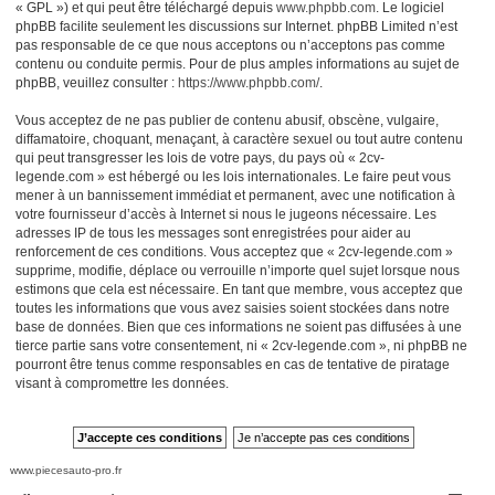
« GPL ») et qui peut être téléchargé depuis
www.phpbb.com
. Le logiciel
phpBB facilite seulement les discussions sur Internet. phpBB Limited n’est
pas responsable de ce que nous acceptons ou n’acceptons pas comme
contenu ou conduite permis. Pour de plus amples informations au sujet de
phpBB, veuillez consulter :
https://www.phpbb.com/
.
Vous acceptez de ne pas publier de contenu abusif, obscène, vulgaire,
diffamatoire, choquant, menaçant, à caractère sexuel ou tout autre contenu
qui peut transgresser les lois de votre pays, du pays où « 2cv-
legende.com » est hébergé ou les lois internationales. Le faire peut vous
mener à un bannissement immédiat et permanent, avec une notification à
votre fournisseur d’accès à Internet si nous le jugeons nécessaire. Les
adresses IP de tous les messages sont enregistrées pour aider au
renforcement de ces conditions. Vous acceptez que « 2cv-legende.com »
supprime, modifie, déplace ou verrouille n’importe quel sujet lorsque nous
estimons que cela est nécessaire. En tant que membre, vous acceptez que
toutes les informations que vous avez saisies soient stockées dans notre
base de données. Bien que ces informations ne soient pas diffusées à une
tierce partie sans votre consentement, ni « 2cv-legende.com », ni phpBB ne
pourront être tenus comme responsables en cas de tentative de piratage
visant à compromettre les données.
www.piecesauto-pro.fr