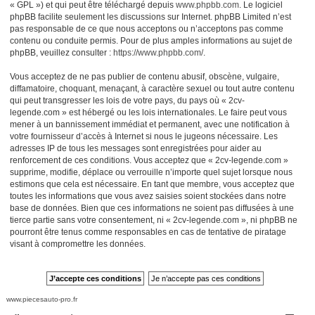
« GPL ») et qui peut être téléchargé depuis
www.phpbb.com
. Le logiciel
phpBB facilite seulement les discussions sur Internet. phpBB Limited n’est
pas responsable de ce que nous acceptons ou n’acceptons pas comme
contenu ou conduite permis. Pour de plus amples informations au sujet de
phpBB, veuillez consulter :
https://www.phpbb.com/
.
Vous acceptez de ne pas publier de contenu abusif, obscène, vulgaire,
diffamatoire, choquant, menaçant, à caractère sexuel ou tout autre contenu
qui peut transgresser les lois de votre pays, du pays où « 2cv-
legende.com » est hébergé ou les lois internationales. Le faire peut vous
mener à un bannissement immédiat et permanent, avec une notification à
votre fournisseur d’accès à Internet si nous le jugeons nécessaire. Les
adresses IP de tous les messages sont enregistrées pour aider au
renforcement de ces conditions. Vous acceptez que « 2cv-legende.com »
supprime, modifie, déplace ou verrouille n’importe quel sujet lorsque nous
estimons que cela est nécessaire. En tant que membre, vous acceptez que
toutes les informations que vous avez saisies soient stockées dans notre
base de données. Bien que ces informations ne soient pas diffusées à une
tierce partie sans votre consentement, ni « 2cv-legende.com », ni phpBB ne
pourront être tenus comme responsables en cas de tentative de piratage
visant à compromettre les données.
www.piecesauto-pro.fr