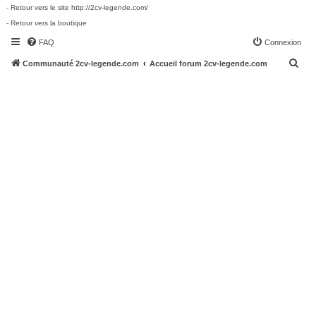
- Retour vers le site http://2cv-legende.com/
- Retour vers la boutique
FAQ
Connexion
R
Communauté 2cv-legende.com
Accueil forum 2cv-legende.com
e
c
h
e
r
c
h
e
r