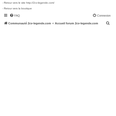
- Retour vers le site http://2cv-legende.com/
- Retour vers la boutique
FAQ
Connexion
R
Communauté 2cv-legende.com
Accueil forum 2cv-legende.com
e
c
h
e
r
c
h
e
r