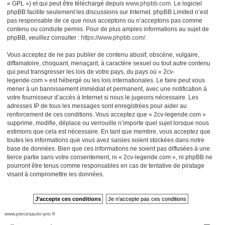
« GPL ») et qui peut être téléchargé depuis
www.phpbb.com
. Le logiciel
phpBB facilite seulement les discussions sur Internet. phpBB Limited n’est
pas responsable de ce que nous acceptons ou n’acceptons pas comme
contenu ou conduite permis. Pour de plus amples informations au sujet de
phpBB, veuillez consulter :
https://www.phpbb.com/
.
Vous acceptez de ne pas publier de contenu abusif, obscène, vulgaire,
diffamatoire, choquant, menaçant, à caractère sexuel ou tout autre contenu
qui peut transgresser les lois de votre pays, du pays où « 2cv-
legende.com » est hébergé ou les lois internationales. Le faire peut vous
mener à un bannissement immédiat et permanent, avec une notification à
votre fournisseur d’accès à Internet si nous le jugeons nécessaire. Les
adresses IP de tous les messages sont enregistrées pour aider au
renforcement de ces conditions. Vous acceptez que « 2cv-legende.com »
supprime, modifie, déplace ou verrouille n’importe quel sujet lorsque nous
estimons que cela est nécessaire. En tant que membre, vous acceptez que
toutes les informations que vous avez saisies soient stockées dans notre
base de données. Bien que ces informations ne soient pas diffusées à une
tierce partie sans votre consentement, ni « 2cv-legende.com », ni phpBB ne
pourront être tenus comme responsables en cas de tentative de piratage
visant à compromettre les données.
www.piecesauto-pro.fr