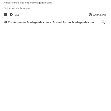
- Retour vers le site http://2cv-legende.com/
- Retour vers la boutique
FAQ
Connexion
R
Communauté 2cv-legende.com
Accueil forum 2cv-legende.com
e
c
h
e
r
c
h
e
r