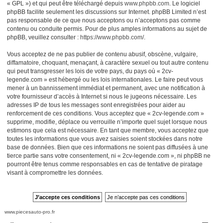
« GPL ») et qui peut être téléchargé depuis
www.phpbb.com
. Le logiciel
phpBB facilite seulement les discussions sur Internet. phpBB Limited n’est
pas responsable de ce que nous acceptons ou n’acceptons pas comme
contenu ou conduite permis. Pour de plus amples informations au sujet de
phpBB, veuillez consulter :
https://www.phpbb.com/
.
Vous acceptez de ne pas publier de contenu abusif, obscène, vulgaire,
diffamatoire, choquant, menaçant, à caractère sexuel ou tout autre contenu
qui peut transgresser les lois de votre pays, du pays où « 2cv-
legende.com » est hébergé ou les lois internationales. Le faire peut vous
mener à un bannissement immédiat et permanent, avec une notification à
votre fournisseur d’accès à Internet si nous le jugeons nécessaire. Les
adresses IP de tous les messages sont enregistrées pour aider au
renforcement de ces conditions. Vous acceptez que « 2cv-legende.com »
supprime, modifie, déplace ou verrouille n’importe quel sujet lorsque nous
estimons que cela est nécessaire. En tant que membre, vous acceptez que
toutes les informations que vous avez saisies soient stockées dans notre
base de données. Bien que ces informations ne soient pas diffusées à une
tierce partie sans votre consentement, ni « 2cv-legende.com », ni phpBB ne
pourront être tenus comme responsables en cas de tentative de piratage
visant à compromettre les données.
www.piecesauto-pro.fr