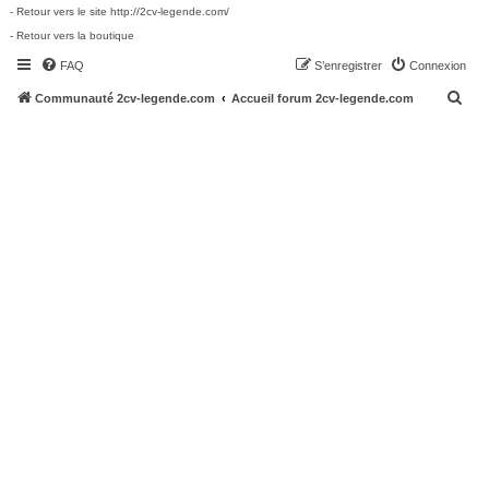
- Retour vers le site http://2cv-legende.com/
- Retour vers la boutique
FAQ
S’enregistrer
Connexion
R
Communauté 2cv-legende.com
Accueil forum 2cv-legende.com
e
c
h
e
r
c
h
e
r