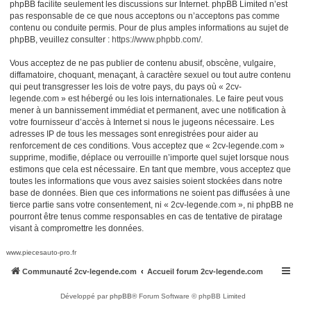
phpBB facilite seulement les discussions sur Internet. phpBB Limited n’est
pas responsable de ce que nous acceptons ou n’acceptons pas comme
contenu ou conduite permis. Pour de plus amples informations au sujet de
phpBB, veuillez consulter :
https://www.phpbb.com/
.
Vous acceptez de ne pas publier de contenu abusif, obscène, vulgaire,
diffamatoire, choquant, menaçant, à caractère sexuel ou tout autre contenu
qui peut transgresser les lois de votre pays, du pays où « 2cv-
legende.com » est hébergé ou les lois internationales. Le faire peut vous
mener à un bannissement immédiat et permanent, avec une notification à
votre fournisseur d’accès à Internet si nous le jugeons nécessaire. Les
adresses IP de tous les messages sont enregistrées pour aider au
renforcement de ces conditions. Vous acceptez que « 2cv-legende.com »
supprime, modifie, déplace ou verrouille n’importe quel sujet lorsque nous
estimons que cela est nécessaire. En tant que membre, vous acceptez que
toutes les informations que vous avez saisies soient stockées dans notre
base de données. Bien que ces informations ne soient pas diffusées à une
tierce partie sans votre consentement, ni « 2cv-legende.com », ni phpBB ne
pourront être tenus comme responsables en cas de tentative de piratage
visant à compromettre les données.
www.piecesauto-pro.fr
Communauté 2cv-legende.com
Accueil forum 2cv-legende.com
Développé par
phpBB
® Forum Software © phpBB Limited