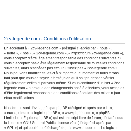
2cv-legende.com - Conditions d’utilisation
En accédant à « 2cv-legende.com » (désigné ci-après par « nous »,
« notre », « nos », « 2cv-legende.com », « https://forum.2cv-legende.com »),
vous acceptez d’être légalement responsable des conditions suivantes. Si
vous n’acceptez pas d’être légalement responsable de toutes les conditions
suivantes, alors n’accédez pas et/ou n’utilisez pas « 2cv-legende.com ».
Nous pouvons modifier celles-ci à n’importe quel moment et nous ferons
tout pour que vous en soyez informé, bien qu’il soit prudent de vérifier
régulièrement celles-ci par vous-même. Si vous continuez d’utiliser « 2cv-
legende.com » alors que des changements ont été effectués, vous acceptez
d’être légalement responsable des conditions découlant des mises à jour
et/ou modifications.
Nos forums sont développés par phpBB (désigné ci-après par « ils »,
« eux », « leur », « logiciel phpBB », « www.phpbb.com », « phpBB
Limited », « Équipes phpBB ») qui est un script libre de forum, déclaré sous
la licence «
GNU General Public License v2
» (désigné ci-après par
« GPL ») et qui peut être téléchargé depuis
www.phpbb.com
. Le logiciel