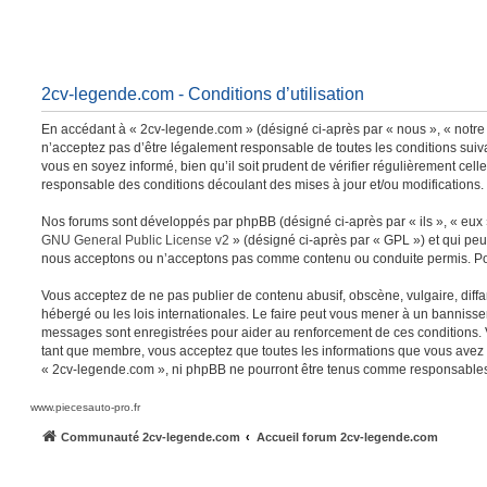
2cv-legende.com - Conditions d’utilisation
En accédant à « 2cv-legende.com » (désigné ci-après par « nous », « notre 
n’acceptez pas d’être légalement responsable de toutes les conditions suiv
vous en soyez informé, bien qu’il soit prudent de vérifier régulièrement ce
responsable des conditions découlant des mises à jour et/ou modifications.
Nos forums sont développés par phpBB (désigné ci-après par « ils », « eux »
GNU General Public License v2
» (désigné ci-après par « GPL ») et qui peu
nous acceptons ou n’acceptons pas comme contenu ou conduite permis. Pour
Vous acceptez de ne pas publier de contenu abusif, obscène, vulgaire, diffa
hébergé ou les lois internationales. Le faire peut vous mener à un bannisse
messages sont enregistrées pour aider au renforcement de ces conditions. 
tant que membre, vous acceptez que toutes les informations que vous avez s
« 2cv-legende.com », ni phpBB ne pourront être tenus comme responsables 
www.piecesauto-pro.fr
Communauté 2cv-legende.com
Accueil forum 2cv-legende.com