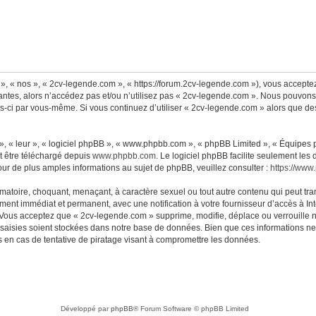
», « nos », « 2cv-legende.com », « https://forum.2cv-legende.com »), vous accepte
antes, alors n’accédez pas et/ou n’utilisez pas « 2cv-legende.com ». Nous pouvons 
lles-ci par vous-même. Si vous continuez d’utiliser « 2cv-legende.com » alors que 
, « leur », « logiciel phpBB », « www.phpbb.com », « phpBB Limited », « Équipes ph
t être téléchargé depuis
www.phpbb.com
. Le logiciel phpBB facilite seulement les
 de plus amples informations au sujet de phpBB, veuillez consulter :
https://www
matoire, choquant, menaçant, à caractère sexuel ou tout autre contenu qui peut tra
ment immédiat et permanent, avec une notification à votre fournisseur d’accès à Int
Vous acceptez que « 2cv-legende.com » supprime, modifie, déplace ou verrouille n
aisies soient stockées dans notre base de données. Bien que ces informations ne s
en cas de tentative de piratage visant à compromettre les données.
Développé par
phpBB
® Forum Software © phpBB Limited