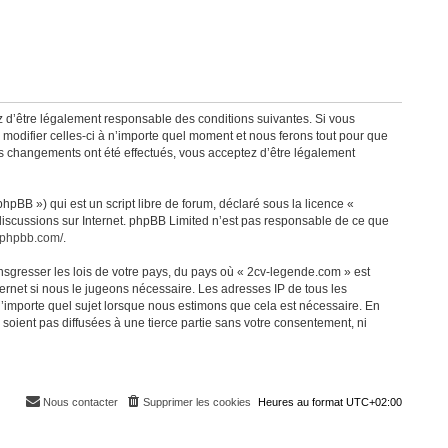
z d’être légalement responsable des conditions suivantes. Si vous
modifier celles-ci à n’importe quel moment et nous ferons tout pour que
des changements ont été effectués, vous acceptez d’être légalement
pBB ») qui est un script libre de forum, déclaré sous la licence «
 discussions sur Internet. phpBB Limited n’est pas responsable de ce que
.phpbb.com/
.
nsgresser les lois de votre pays, du pays où « 2cv-legende.com » est
ernet si nous le jugeons nécessaire. Les adresses IP de tous les
’importe quel sujet lorsque nous estimons que cela est nécessaire. En
oient pas diffusées à une tierce partie sans votre consentement, ni
Nous contacter
Supprimer les cookies
Heures au format
UTC+02:00