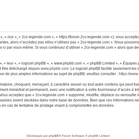
», « nos », « 2cv-legende.com », « https://forum.2cv-legende.com »), vous accepte
antes, alors n’accédez pas et/ou n’utilisez pas « 2cv-legende.com ». Nous pouvons 
lles-ci par vous-même. Si vous continuez d’utiliser « 2cv-legende.com » alors que 
, « leur », « logiciel phpBB », « www.phpbb.com », « phpBB Limited », « Équipes ph
t être téléchargé depuis
www.phpbb.com
. Le logiciel phpBB facilite seulement les
 de plus amples informations au sujet de phpBB, veuillez consulter :
https://www
matoire, choquant, menaçant, à caractère sexuel ou tout autre contenu qui peut tra
ment immédiat et permanent, avec une notification à votre fournisseur d’accès à Int
Vous acceptez que « 2cv-legende.com » supprime, modifie, déplace ou verrouille n
aisies soient stockées dans notre base de données. Bien que ces informations ne s
en cas de tentative de piratage visant à compromettre les données.
Développé par
phpBB
® Forum Software © phpBB Limited