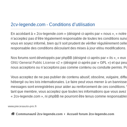
2cv-legende.com - Conditions d’utilisation
En accédant à « 2cv-legende.com » (désigné ci-après par « nous », « notre 
n’acceptez pas d’être légalement responsable de toutes les conditions suiv
vous en soyez informé, bien qu’il soit prudent de vérifier régulièrement ce
responsable des conditions découlant des mises à jour et/ou modifications.
Nos forums sont développés par phpBB (désigné ci-après par « ils », « eux »
GNU General Public License v2
» (désigné ci-après par « GPL ») et qui peu
nous acceptons ou n’acceptons pas comme contenu ou conduite permis. Pour
Vous acceptez de ne pas publier de contenu abusif, obscène, vulgaire, diffa
hébergé ou les lois internationales. Le faire peut vous mener à un bannisse
messages sont enregistrées pour aider au renforcement de ces conditions. 
tant que membre, vous acceptez que toutes les informations que vous avez s
« 2cv-legende.com », ni phpBB ne pourront être tenus comme responsables 
www.piecesauto-pro.fr
Communauté 2cv-legende.com
Accueil forum 2cv-legende.com