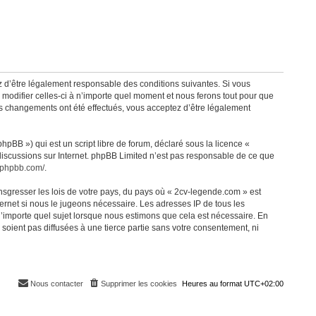
z d’être légalement responsable des conditions suivantes. Si vous
modifier celles-ci à n’importe quel moment et nous ferons tout pour que
des changements ont été effectués, vous acceptez d’être légalement
pBB ») qui est un script libre de forum, déclaré sous la licence «
 discussions sur Internet. phpBB Limited n’est pas responsable de ce que
.phpbb.com/
.
nsgresser les lois de votre pays, du pays où « 2cv-legende.com » est
ernet si nous le jugeons nécessaire. Les adresses IP de tous les
’importe quel sujet lorsque nous estimons que cela est nécessaire. En
oient pas diffusées à une tierce partie sans votre consentement, ni
Nous contacter
Supprimer les cookies
Heures au format
UTC+02:00