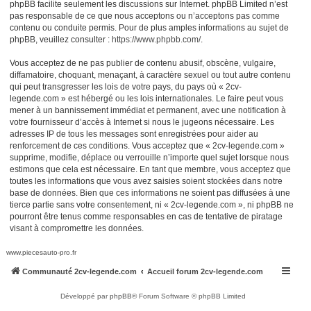
phpBB facilite seulement les discussions sur Internet. phpBB Limited n’est
pas responsable de ce que nous acceptons ou n’acceptons pas comme
contenu ou conduite permis. Pour de plus amples informations au sujet de
phpBB, veuillez consulter :
https://www.phpbb.com/
.
Vous acceptez de ne pas publier de contenu abusif, obscène, vulgaire,
diffamatoire, choquant, menaçant, à caractère sexuel ou tout autre contenu
qui peut transgresser les lois de votre pays, du pays où « 2cv-
legende.com » est hébergé ou les lois internationales. Le faire peut vous
mener à un bannissement immédiat et permanent, avec une notification à
votre fournisseur d’accès à Internet si nous le jugeons nécessaire. Les
adresses IP de tous les messages sont enregistrées pour aider au
renforcement de ces conditions. Vous acceptez que « 2cv-legende.com »
supprime, modifie, déplace ou verrouille n’importe quel sujet lorsque nous
estimons que cela est nécessaire. En tant que membre, vous acceptez que
toutes les informations que vous avez saisies soient stockées dans notre
base de données. Bien que ces informations ne soient pas diffusées à une
tierce partie sans votre consentement, ni « 2cv-legende.com », ni phpBB ne
pourront être tenus comme responsables en cas de tentative de piratage
visant à compromettre les données.
www.piecesauto-pro.fr
Communauté 2cv-legende.com
Accueil forum 2cv-legende.com
Développé par
phpBB
® Forum Software © phpBB Limited