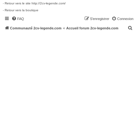
- Retour vers le site http://2cv-legende.com/
- Retour vers la boutique
FAQ
S’enregistrer
Connexion
R
Communauté 2cv-legende.com
Accueil forum 2cv-legende.com
e
c
h
e
r
c
h
e
r