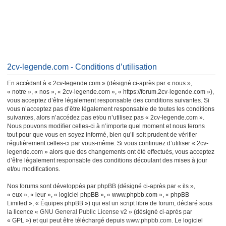
2cv-legende.com - Conditions d’utilisation
En accédant à « 2cv-legende.com » (désigné ci-après par « nous »,
« notre », « nos », « 2cv-legende.com », « https://forum.2cv-legende.com »),
vous acceptez d’être légalement responsable des conditions suivantes. Si
vous n’acceptez pas d’être légalement responsable de toutes les conditions
suivantes, alors n’accédez pas et/ou n’utilisez pas « 2cv-legende.com ».
Nous pouvons modifier celles-ci à n’importe quel moment et nous ferons
tout pour que vous en soyez informé, bien qu’il soit prudent de vérifier
régulièrement celles-ci par vous-même. Si vous continuez d’utiliser « 2cv-
legende.com » alors que des changements ont été effectués, vous acceptez
d’être légalement responsable des conditions découlant des mises à jour
et/ou modifications.
Nos forums sont développés par phpBB (désigné ci-après par « ils »,
« eux », « leur », « logiciel phpBB », « www.phpbb.com », « phpBB
Limited », « Équipes phpBB ») qui est un script libre de forum, déclaré sous
la licence «
GNU General Public License v2
» (désigné ci-après par
« GPL ») et qui peut être téléchargé depuis
www.phpbb.com
. Le logiciel