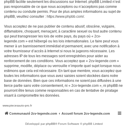
phpBB facilite seulement les discussions sur Internet. phpBB Limited n’est
pas responsable de ce que nous acceptons ou n’acceptons pas comme
contenu ou conduite permis. Pour de plus amples informations au sujet de
phpBB, veuillez consulter :
https://www.phpbb.com/
.
Vous acceptez de ne pas publier de contenu abusif, obscène, vulgaire,
diffamatoire, choquant, menaçant, à caractère sexuel ou tout autre contenu
qui peut transgresser les lois de votre pays, du pays où « 2cv-
legende.com » est hébergé ou les lois internationales. Le faire peut vous
mener à un bannissement immédiat et permanent, avec une notification à
votre fournisseur d’accès à Internet si nous le jugeons nécessaire. Les
adresses IP de tous les messages sont enregistrées pour aider au
renforcement de ces conditions. Vous acceptez que « 2cv-legende.com »
supprime, modifie, déplace ou verrouille n’importe quel sujet lorsque nous
estimons que cela est nécessaire. En tant que membre, vous acceptez que
toutes les informations que vous avez saisies soient stockées dans notre
base de données. Bien que ces informations ne soient pas diffusées à une
tierce partie sans votre consentement, ni « 2cv-legende.com », ni phpBB ne
pourront être tenus comme responsables en cas de tentative de piratage
visant à compromettre les données.
www.piecesauto-pro.fr
Communauté 2cv-legende.com
Accueil forum 2cv-legende.com
Développé par
phpBB
® Forum Software © phpBB Limited