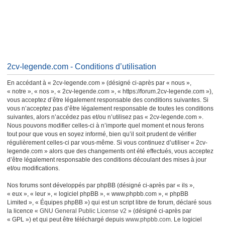
2cv-legende.com - Conditions d’utilisation
En accédant à « 2cv-legende.com » (désigné ci-après par « nous »,
« notre », « nos », « 2cv-legende.com », « https://forum.2cv-legende.com »),
vous acceptez d’être légalement responsable des conditions suivantes. Si
vous n’acceptez pas d’être légalement responsable de toutes les conditions
suivantes, alors n’accédez pas et/ou n’utilisez pas « 2cv-legende.com ».
Nous pouvons modifier celles-ci à n’importe quel moment et nous ferons
tout pour que vous en soyez informé, bien qu’il soit prudent de vérifier
régulièrement celles-ci par vous-même. Si vous continuez d’utiliser « 2cv-
legende.com » alors que des changements ont été effectués, vous acceptez
d’être légalement responsable des conditions découlant des mises à jour
et/ou modifications.
Nos forums sont développés par phpBB (désigné ci-après par « ils »,
« eux », « leur », « logiciel phpBB », « www.phpbb.com », « phpBB
Limited », « Équipes phpBB ») qui est un script libre de forum, déclaré sous
la licence «
GNU General Public License v2
» (désigné ci-après par
« GPL ») et qui peut être téléchargé depuis
www.phpbb.com
. Le logiciel