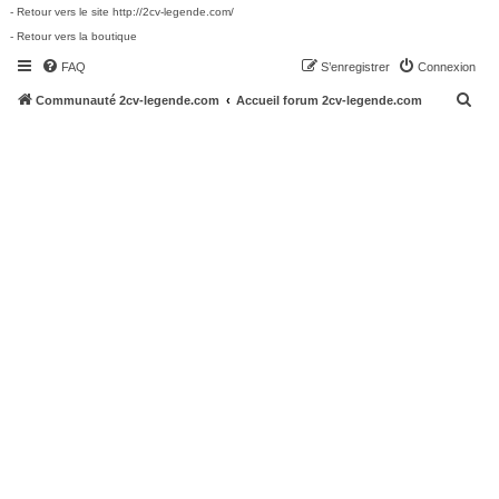
- Retour vers le site http://2cv-legende.com/
- Retour vers la boutique
FAQ
S’enregistrer
Connexion
R
Communauté 2cv-legende.com
Accueil forum 2cv-legende.com
e
c
h
e
r
c
h
e
r