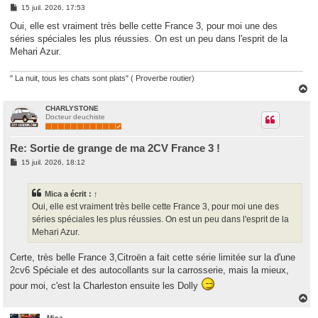
M
15 juil. 2026, 17:53
e
s
Oui, elle est vraiment très belle cette France 3, pour moi une des
s
séries spéciales les plus réussies. On est un peu dans l'esprit de la
a
g
Mehari Azur.
e
" La nuit, tous les chats sont plats" ( Proverbe routier)
H
a
u
CHARLYSTONE
Docteur deuchiste
t
Re: Sortie de grange de ma 2CV France 3 !
M
15 juil. 2026, 18:12
e
s
s
Mica
a écrit :
↑
a
g
Oui, elle est vraiment très belle cette France 3, pour moi une des
e
séries spéciales les plus réussies. On est un peu dans l'esprit de la
Mehari Azur.
Certe, très belle France 3,Citroën a fait cette série limitée sur la d'une
2cv6 Spéciale et des autocollants sur la carrosserie, mais la mieux,
pour moi, c'est la Charleston ensuite les Dolly
H
a
u
Mica