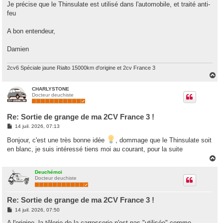
Je précise que le Thinsulate est utilisé dans l'automobile, et traité anti-
feu
A bon entendeur,
Damien
2cv6 Spéciale jaune Rialto 15000km d'origine et 2cv France 3
H
a
u
CHARLYSTONE
Docteur deuchiste
t
Re: Sortie de grange de ma 2CV France 3 !
M
14 juil. 2026, 07:13
e
s
Bonjour, c'est une très bonne idée
, dommage que le Thinsulate soit
s
en blanc, je suis intéressé tiens moi au courant, pour la suite
a
g
H
e
a
u
Deuchémoi
Docteur deuchiste
t
Re: Sortie de grange de ma 2CV France 3 !
M
14 juil. 2026, 07:50
e
s
A l'origine, la tôlerie de la carrosserie n'est pas "utilisée" comme