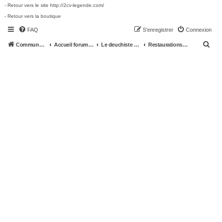
- Retour vers le site http://2cv-legende.com/
- Retour vers la boutique
FAQ
S’enregistrer
Connexion
R
Communauté 2cv-legende.com
Accueil forum 2cv-legende.com
Le deuchiste et sa deuche
Restaurations en cours / Photos
e
c
h
e
r
c
h
e
r