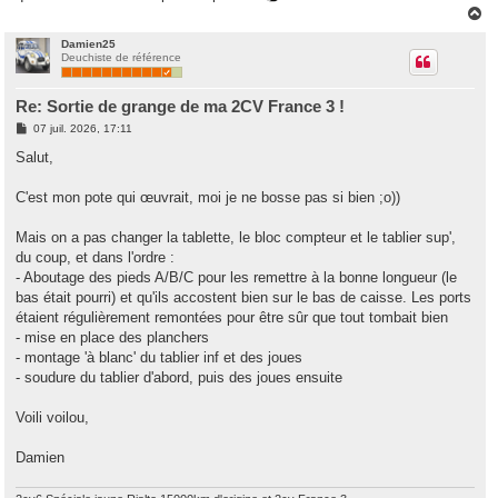
H
a
u
Damien25
Deuchiste de référence
t
Re: Sortie de grange de ma 2CV France 3 !
M
07 juil. 2026, 17:11
e
s
Salut,
s
a
g
C'est mon pote qui œuvrait, moi je ne bosse pas si bien ;o))
e
Mais on a pas changer la tablette, le bloc compteur et le tablier sup',
du coup, et dans l'ordre :
- Aboutage des pieds A/B/C pour les remettre à la bonne longueur (le
bas était pourri) et qu'ils accostent bien sur le bas de caisse. Les ports
étaient régulièrement remontées pour être sûr que tout tombait bien
- mise en place des planchers
- montage 'à blanc' du tablier inf et des joues
- soudure du tablier d'abord, puis des joues ensuite
Voili voilou,
Damien