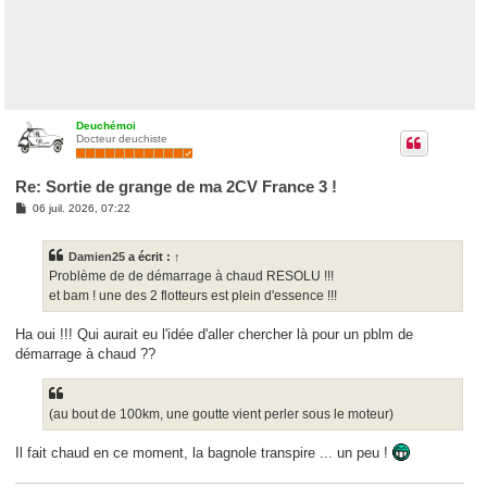
Deuchémoi
Docteur deuchiste
Re: Sortie de grange de ma 2CV France 3 !
M
06 juil. 2026, 07:22
e
s
s
Damien25
a écrit :
↑
a
g
Problème de de démarrage à chaud RESOLU !!!
e
et bam ! une des 2 flotteurs est plein d'essence !!!
Ha oui !!! Qui aurait eu l'idée d'aller chercher là pour un pblm de
démarrage à chaud ??
(au bout de 100km, une goutte vient perler sous le moteur)
Il fait chaud en ce moment, la bagnole transpire ... un peu !