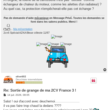
s
échangeur de chaleur du moteur, comme les ailettes d'un radiateur) ?
a
g
Au quel cas, ta protection n'empêcherait-elle pas cet échange ?
e
Pas de demande d'aide
mécanique
en Message Privé. Toutes les demandes se
font dans les salons publics. Merci !
/¯\
(°\=/°)
...
Ma présentation
2cv6 Spécial AZKA Bleue céleste 11/87
H
a
u
olive602
Deuchiste intermédiaire
t
Re: Sortie de grange de ma 2CV France 3 !
M
14 juil. 2026, 08:05
e
s
Salut ! oui d'accord avec deuchemoi.........................
s
il va pas faire trop chaud la dedans ????
a
g