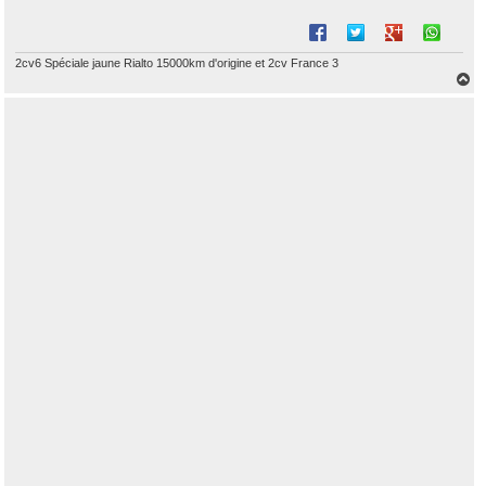
2cv6 Spéciale jaune Rialto 15000km d'origine et 2cv France 3
H
a
u
t