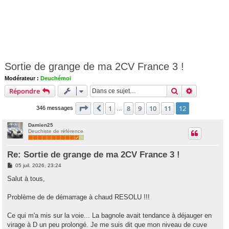
Sortie de grange de ma 2CV France 3 !
Modérateur :
Deuchémoi
Rechercher
Recherche 
Répondre
Page
12
sur
12
1
8
9
10
11
12
Précédente
346 messages
…
Damien25
Deuchiste de référence
Re: Sortie de grange de ma 2CV France 3 !
M
05 juil. 2026, 23:24
e
s
Salut à tous,
s
a
g
Problème de de démarrage à chaud RESOLU !!!
e
Ce qui m'a mis sur la voie... La bagnole avait tendance à déjauger en
virage à D un peu prolongé. Je me suis dit que mon niveau de cuve