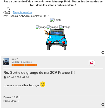
Pas de demande d'aide
mécanique
en Message Privé. Toutes les demandes se
font dans les salons publics. Merci !
/¯\
(°\=/°)
...
Ma présentation
2cv6 Spécial AZKA Bleue céleste 11/87
H
a
u
pat77
Docteur deuchiste
t
Re: Sortie de grange de ma 2CV France 3 !
M
06 juil. 2026, 09:14
e
s
Bonnes nouvelles tout ça
s
a
g
e
Dyane 4 1971
Blanc Meije 1
H
a