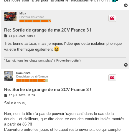
Les joues sont faites pour favoriser le refroisissement ! non ??
e
H
a
u
Mica
Docteur deuchiste
t
Re: Sortie de grange de ma 2CV France 3 !
M
14 juil. 2026, 08:17
e
s
Très bonne astuce, mais je rejoins l'idée que cette isolation phonique
s
va être thermique également
a
g
e
" La nuit, tous les chats sont plats" ( Proverbe routier)
H
a
u
Damien25
Deuchiste de référence
t
Re: Sortie de grange de ma 2CV France 3 !
M
15 juil. 2026, 11:59
e
s
Salut à tous,
s
a
g
Non, non, la tôle n'a pas de pouvoir 'rayonnant' dans le cas de la
e
deuch... et d'ailleurs, que dire dans ce cas des conduits isolés montés
à partir de 85 ?!!
L'ouverture entre les joues et le capot reste ouverte... ce qui compte