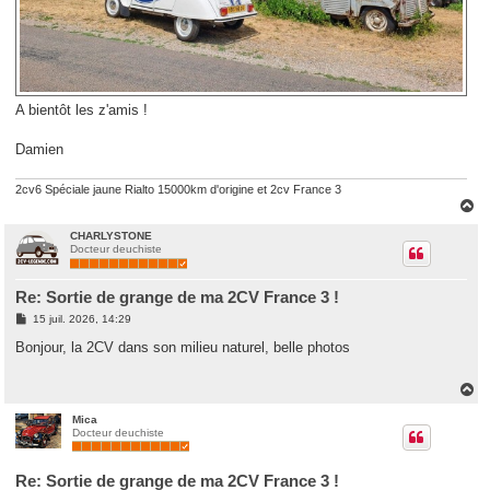
A bientôt les z'amis !
Damien
2cv6 Spéciale jaune Rialto 15000km d'origine et 2cv France 3
H
a
u
CHARLYSTONE
Docteur deuchiste
t
Re: Sortie de grange de ma 2CV France 3 !
M
15 juil. 2026, 14:29
e
s
Bonjour, la 2CV dans son milieu naturel, belle photos
s
a
g
H
e
a
u
Mica
Docteur deuchiste
t
Re: Sortie de grange de ma 2CV France 3 !