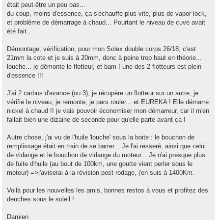
était peut-être un peu bas...
du coup, moins d'essence, ça s'échauffe plus vite, plus de vapor lock,
et problème de démarrage à chaud... Pourtant le niveau de cuve avait
été fait..
Démontage, vérification, pour mon Solex double corps 26/18, c'est
21mm la cote et je suis à 20mm, donc à peine trop haut en théorie...
louche... je démonte le flotteur, et bam ! une des 2 flotteurs est plein
d'essence !!!
J'ai 2 carbus d'avance (ou 3), je récupère un flotteur sur un autre, je
vérifie le niveau, je remonte, je pars rouler... et EUREKA ! Elle démarre
nickel à chaud !! je vais pouvoir économiser mon démarreur, car il m'en
fallait bien une dizaine de seconde pour qu'elle parte avant ça !
Autre chose, j'ai vu de l'huile 'louche' sous la boite : le bouchon de
remplissage était en train de se barrer... Je l'ai resseré, ainsi que celui
de vidange et le bouchon de vidange du moteur... Je n'ai presque plus
de fuite d'huile (au bout de 100km, une goutte vient perler sous le
moteur) =>j'aviserai à la révision post rodage, j'en suis à 1400Km.
Voilà pour les nouvelles les amis, bonnes restos à vous et profitez des
deuches sous le soleil !
Damien