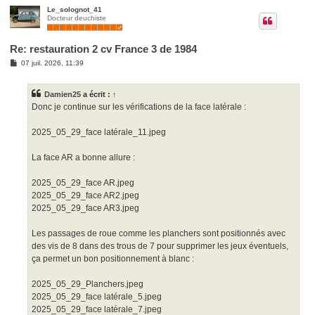
u
Le_solognot_41
Docteur deuchiste
t
Re: restauration 2 cv France 3 de 1984
M
07 juil. 2026, 11:39
e
s
s
Damien25
a écrit :
↑
a
g
Donc je continue sur les vérifications de la face latérale :
e
2025_05_29_face latérale_11.jpeg
La face AR a bonne allure :
2025_05_29_face AR.jpeg
2025_05_29_face AR2.jpeg
2025_05_29_face AR3.jpeg
Les passages de roue comme les planchers sont positionnés avec
des vis de 8 dans des trous de 7 pour supprimer les jeux éventuels,
ça permet un bon positionnement à blanc :
2025_05_29_Planchers.jpeg
2025_05_29_face latérale_5.jpeg
2025_05_29_face latérale_7.jpeg