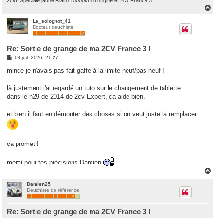
2cv6 Spéciale jaune Rialto 15000km d'origine et 2cv France 3
H
a
u
Le_solognot_41
Docteur deuchiste
t
Re: Sortie de grange de ma 2CV France 3 !
M
08 juil. 2026, 21:27
e
s
mince je n'avais pas fait gaffe à la limite neuf/pas neuf !
s
a
g
là justement j'ai regardé un tuto sur le changement de tablette
e
dans le n29 de 2014 de 2cv Expert, ça aide bien.
et bien il faut en démonter des choses si on veut juste la remplacer
ça promet !
merci pour tes précisions Damien
H
a
u
Damien25
Deuchiste de référence
t
Re: Sortie de grange de ma 2CV France 3 !