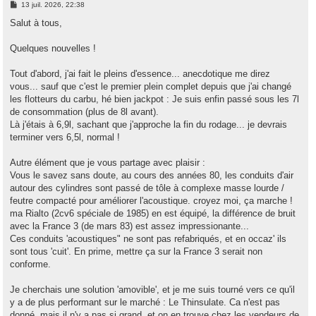
M
13 juil. 2026, 22:38
e
s
Salut à tous,
s
a
g
Quelques nouvelles !
e
Tout d'abord, j'ai fait le pleins d'essence... anecdotique me direz
vous... sauf que c'est le premier plein complet depuis que j'ai changé
les flotteurs du carbu, hé bien jackpot : Je suis enfin passé sous les 7l
de consommation (plus de 8l avant).
Là j'étais à 6,9l, sachant que j'approche la fin du rodage... je devrais
terminer vers 6,5l, normal !
Autre élément que je vous partage avec plaisir :
Vous le savez sans doute, au cours des années 80, les conduits d'air
autour des cylindres sont passé de tôle à complexe masse lourde /
feutre compacté pour améliorer l'acoustique. croyez moi, ça marche !
ma Rialto (2cv6 spéciale de 1985) en est équipé, la différence de bruit
avec la France 3 (de mars 83) est assez impressionante...
Ces conduits 'acoustiques" ne sont pas refabriqués, et en occaz' ils
sont tous 'cuit'. En prime, mettre ça sur la France 3 serait non
conforme.
Je cherchais une solution 'amovible', et je me suis tourné vers ce qu'il
y a de plus performant sur le marché : Le Thinsulate. Ca n'est pas
donné, mais il n'y a pas si grand, et on en trouve chez les vendeurs de