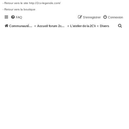
- Retour vers le site http://2cv-legende.com/
- Retour vers la boutique
FAQ
S’enregistrer
Connexion
R
Communauté 2cv-legende.com
Accueil forum 2cv-legende.com
L'atelier de la 2CV
Divers
e
c
h
e
r
c
h
e
r