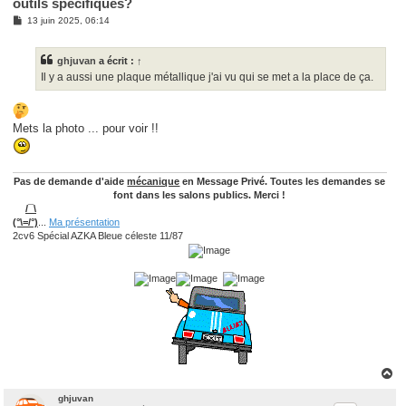
outils spécifiques?
M
13 juin 2025, 06:14
e
s
s
ghjuvan
a écrit :
↑
a
g
Il y a aussi une plaque métallique j'ai vu qui se met a la place de ça.
e
Mets la photo ... pour voir !!
Pas de demande d'aide
mécanique
en Message Privé. Toutes les demandes se
font dans les salons publics. Merci !
/¯\
(°\=/°)
...
Ma présentation
2cv6 Spécial AZKA Bleue céleste 11/87
H
a
u
ghjuvan