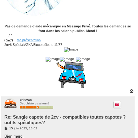
Pas de demande d'aide
mécanique
en Message Privé. Toutes les demandes se
font dans les salons publics. Merci !
/¯\
(°\=/°)
...
Ma présentation
2cv6 Spécial AZKA Bleue céleste 11/87
H
a
u
ghjuvan
Deuchiste passionné
t
Re: Sangle capote de 2cv - compatibles toutes capotes ?
outils spécifiques?
M
15 juin 2025, 16:02
e
s
Bien merci.