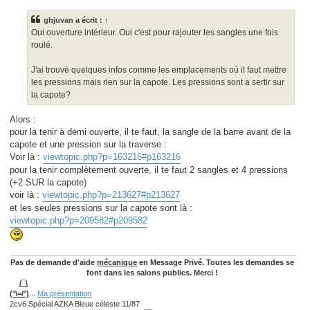
s
s
ghjuvan
a écrit :
↑
a
g
Oui ouverture intérieur. Oui c'est pour rajouter les sangles une fois
e
roulé.
J'ai trouvé quelques infos comme les emplacements où il faut mettre
les pressions mais rien sur la capote. Les pressions sont a sertir sur
la capote?
Alors :
pour la tenir à demi ouverte, il te faut, la sangle de la barre avant de la
capote et une pression sur la traverse :
Voir là :
viewtopic.php?p=163216#p163216
pour la tenir complètement ouverte, il te faut 2 sangles et 4 pressions
(+2 SUR la capote)
voir là :
viewtopic.php?p=213627#p213627
et les seules pressions sur la capote sont là :
viewtopic.php?p=209582#p209582
Pas de demande d'aide
mécanique
en Message Privé. Toutes les demandes se
font dans les salons publics. Merci !
/¯\
(°\=/°)
...
Ma présentation
2cv6 Spécial AZKA Bleue céleste 11/87