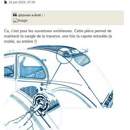
M
13 juin 2025, 07:28
e
s
s
ghjuvan
a écrit :
↑
a
g
e
Ca, c'est pour les ouvertures extérieures. Cette pièce permet de
maintenir la sangle de la traverse, une fois la capote enroulée (à
moitié, ou entière !)