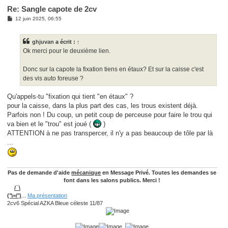
Re: Sangle capote de 2cv
M
12 juin 2025, 06:55
e
s
s
ghjuvan
a écrit :
↑
a
g
Ok merci pour le deuxième lien.
e
Donc sur la capote la fixation tiens en étaux? Et sur la caisse c'est
des vis auto foreuse ?
Qu'appels-tu "fixation qui tient "en étaux" ?
pour la caisse, dans la plus part des cas, les trous existent déjà.
Parfois non ! Du coup, un petit coup de perceuse pour faire le trou qui
va bien et le "trou" est joué (
)
ATTENTION à ne pas transpercer, il n'y a pas beaucoup de tôle par là
...
Pas de demande d'aide
mécanique
en Message Privé. Toutes les demandes se
font dans les salons publics. Merci !
/¯\
(°\=/°)
...
Ma présentation
2cv6 Spécial AZKA Bleue céleste 11/87