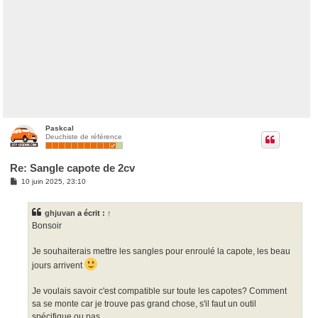
Paskcal
Deuchiste de référence
Re: Sangle capote de 2cv
M
10 juin 2025, 23:10
e
s
s
ghjuvan
a écrit :
↑
a
g
Bonsoir
e
Je souhaiterais mettre les sangles pour enroulé la capote, les beau
jours arrivent
Je voulais savoir c'est compatible sur toute les capotes? Comment
sa se monte car je trouve pas grand chose, s'il faut un outil
spécifique ou pas...