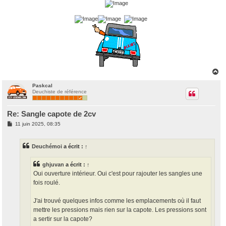
H
a
u
Paskcal
Deuchiste de référence
t
Re: Sangle capote de 2cv
M
11 juin 2025, 08:35
e
s
s
Deuchémoi
a écrit :
↑
a
g
e
ghjuvan
a écrit :
↑
Oui ouverture intérieur. Oui c'est pour rajouter les sangles une
fois roulé.
J'ai trouvé quelques infos comme les emplacements où il faut
mettre les pressions mais rien sur la capote. Les pressions sont
a sertir sur la capote?