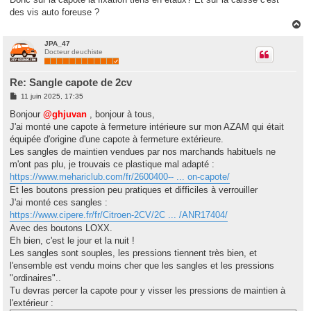
e
des vis auto foreuse ?
H
a
u
JPA_47
Docteur deuchiste
t
Re: Sangle capote de 2cv
M
11 juin 2025, 17:35
e
s
Bonjour
@ghjuvan
, bonjour à tous,
s
J'ai monté une capote à fermeture intérieure sur mon AZAM qui était
a
g
équipée d'origine d'une capote à fermeture extérieure.
e
Les sangles de maintien vendues par nos marchands habituels ne
m'ont pas plu, je trouvais ce plastique mal adapté :
https://www.mehariclub.com/fr/2600400-- ... on-capote/
Et les boutons pression peu pratiques et difficiles à verrouiller
J'ai monté ces sangles :
https://www.cipere.fr/fr/Citroen-2CV/2C ... /ANR17404/
Avec des boutons LOXX.
Eh bien, c'est le jour et la nuit !
Les sangles sont souples, les pressions tiennent très bien, et
l'ensemble est vendu moins cher que les sangles et les pressions
"ordinaires"..
Tu devras percer la capote pour y visser les pressions de maintien à
l'extérieur :