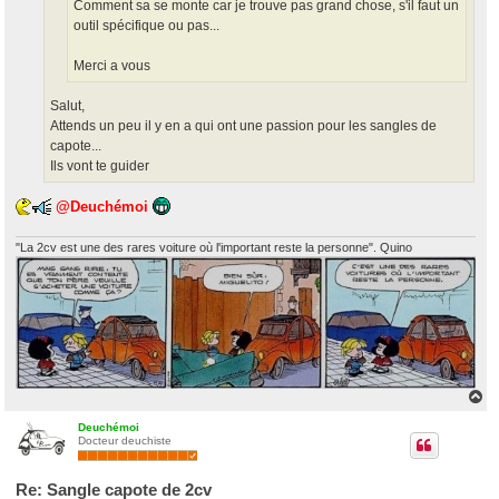
Comment sa se monte car je trouve pas grand chose, s'il faut un
outil spécifique ou pas...
Merci a vous
Salut,
Attends un peu il y en a qui ont une passion pour les sangles de
capote...
Ils vont te guider
@Deuchémoi
"La 2cv est une des rares voiture où l'important reste la personne". Quino
H
a
u
Deuchémoi
Docteur deuchiste
t
Re: Sangle capote de 2cv