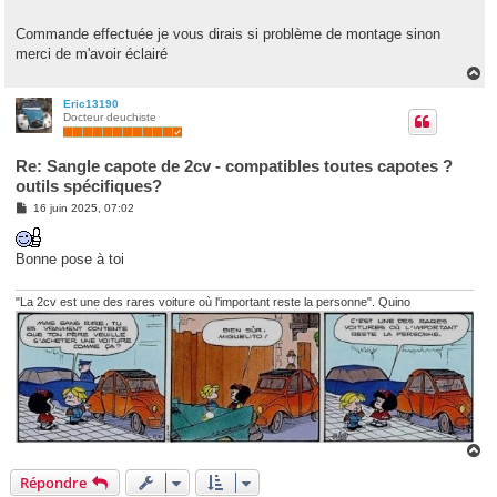
s
a
g
Commande effectuée je vous dirais si problème de montage sinon
e
merci de m'avoir éclairé
H
a
u
Eric13190
Docteur deuchiste
t
Re: Sangle capote de 2cv - compatibles toutes capotes ?
outils spécifiques?
M
16 juin 2025, 07:02
e
s
s
Bonne pose à toi
a
g
e
"La 2cv est une des rares voiture où l'important reste la personne". Quino
H
a
Répondre
u
t