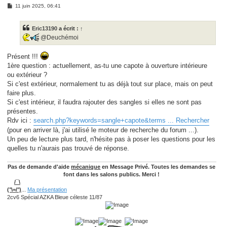
M
11 juin 2025, 06:41
e
s
s
Eric13190
a écrit :
↑
a
g
@Deuchémoi
e
Présent !!!
1ère question : actuellement, as-tu une capote à ouverture intérieure
ou extérieur ?
Si c'est extérieur, normalement tu as déjà tout sur place, mais on peut
faire plus.
Si c'est intérieur, il faudra rajouter des sangles si elles ne sont pas
présentes.
Rdv ici :
search.php?keywords=sangle+capote&terms ... Rechercher
(pour en arriver là, j'ai utilisé le moteur de recherche du forum ...).
Un peu de lecture plus tard, n'hésite pas à poser les questions pour les
quelles tu n'aurais pas trouvé de réponse.
Pas de demande d'aide
mécanique
en Message Privé. Toutes les demandes se
font dans les salons publics. Merci !
/¯\
(°\=/°)
...
Ma présentation
2cv6 Spécial AZKA Bleue céleste 11/87