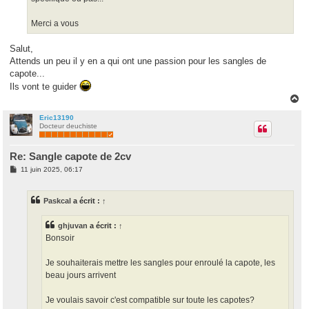
Merci a vous
Salut,
Attends un peu il y en a qui ont une passion pour les sangles de
capote...
Ils vont te guider
H
a
u
Eric13190
Docteur deuchiste
t
Re: Sangle capote de 2cv
M
11 juin 2025, 06:17
e
s
s
Paskcal
a écrit :
↑
a
g
e
ghjuvan
a écrit :
↑
Bonsoir
Je souhaiterais mettre les sangles pour enroulé la capote, les
beau jours arrivent
Je voulais savoir c'est compatible sur toute les capotes?