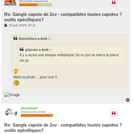
Deuchiste passionné
t
Re: Sangle capote de 2cv - compatibles toutes capotes ?
outils spécifiques?
M
13 juin 2025, 07:11
e
s
s
Deuchémoi
a écrit :
↑
a
g
e
ghjuvan
a écrit :
↑
Il y a aussi une plaque métallique j'ai vu qui se met a la place
de ça.
Mets la photo ... pour voir !!
H
a
u
Deuchémoi
Docteur deuchiste
t
Re: Sangle capote de 2cv - compatibles toutes capotes ?
outils spécifiques?