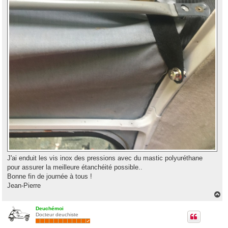
J'ai enduit les vis inox des pressions avec du mastic polyuréthane
pour assurer la meilleure étanchéité possible..
Bonne fin de journée à tous !
Jean-Pierre
H
a
u
Deuchémoi
Docteur deuchiste
t