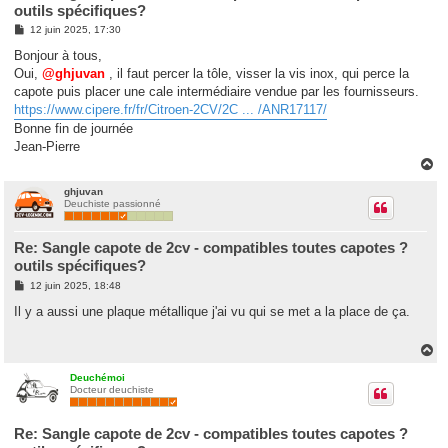
outils spécifiques?
M
12 juin 2025, 17:30
e
s
Bonjour à tous,
s
Oui,
@ghjuvan
, il faut percer la tôle, visser la vis inox, qui perce la
a
g
capote puis placer une cale intermédiaire vendue par les fournisseurs.
e
https://www.cipere.fr/fr/Citroen-2CV/2C ... /ANR17117/
Bonne fin de journée
Jean-Pierre
H
a
u
ghjuvan
Deuchiste passionné
t
Re: Sangle capote de 2cv - compatibles toutes capotes ?
outils spécifiques?
M
12 juin 2025, 18:48
e
s
Il y a aussi une plaque métallique j'ai vu qui se met a la place de ça.
s
a
g
H
e
a
u
Deuchémoi
Docteur deuchiste
t
Re: Sangle capote de 2cv - compatibles toutes capotes ?