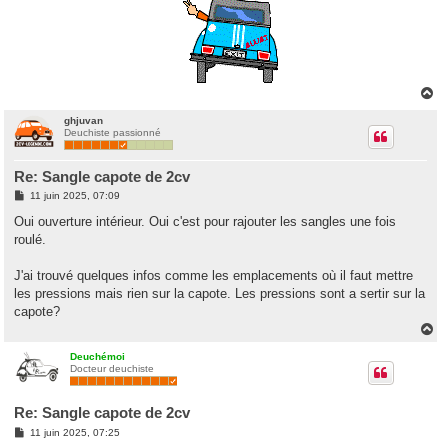
H
a
u
ghjuvan
Deuchiste passionné
t
Re: Sangle capote de 2cv
M
11 juin 2025, 07:09
e
s
Oui ouverture intérieur. Oui c'est pour rajouter les sangles une fois
s
roulé.
a
g
e
J'ai trouvé quelques infos comme les emplacements où il faut mettre
les pressions mais rien sur la capote. Les pressions sont a sertir sur la
capote?
H
a
u
Deuchémoi
Docteur deuchiste
t
Re: Sangle capote de 2cv
M
11 juin 2025, 07:25
e