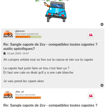
H
a
u
ghjuvan
Deuchiste passionné
t
Re: Sangle capote de 2cv - compatibles toutes capotes ?
outils spécifiques?
M
12 juin 2025, 14:57
e
s
Ah compris enfaite tout se fixe sur la caisse et rien sur la capote
s
a
g
La capote faut juste faire un trou c'est bien ça ?
e
Et faut une cale on dirait qu'il y a une cale blanche.
Je vais prend les cipere alors
H
a
u
JPA_47
Docteur deuchiste
t
Re: Sangle capote de 2cv - compatibles toutes capotes ?