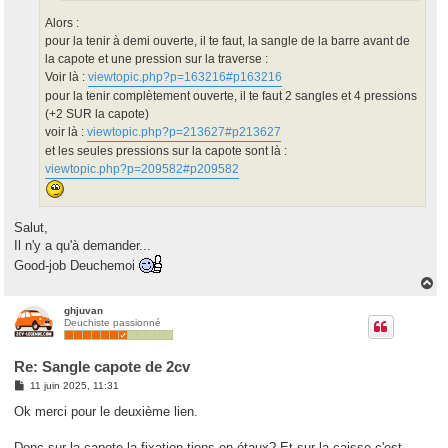
Alors :
pour la tenir à demi ouverte, il te faut, la sangle de la barre avant de
la capote et une pression sur la traverse :
Voir là :
viewtopic.php?p=163216#p163216
pour la tenir complètement ouverte, il te faut 2 sangles et 4 pressions
(+2 SUR la capote)
voir là :
viewtopic.php?p=213627#p213627
et les seules pressions sur la capote sont là :
viewtopic.php?p=209582#p209582
Salut,
Il n'y a qu'à demander...
Good-job Deuchemoi
H
a
u
ghjuvan
Deuchiste passionné
t
Re: Sangle capote de 2cv
M
11 juin 2025, 11:31
e
s
Ok merci pour le deuxième lien.
s
a
g
Donc sur la capote la fixation tiens en étaux? Et sur la caisse c'est