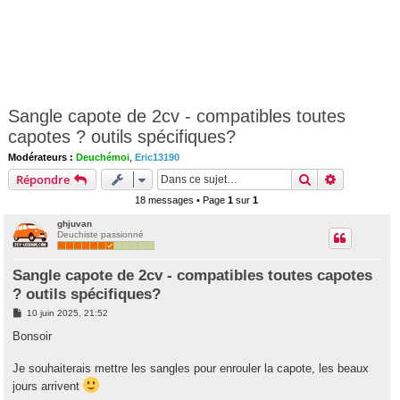
Sangle capote de 2cv - compatibles toutes
capotes ? outils spécifiques?
Modérateurs :
Deuchémoi
,
Eric13190
Rechercher
Recherche 
Répondre
18 messages • Page
1
sur
1
ghjuvan
Deuchiste passionné
Sangle capote de 2cv - compatibles toutes capotes
? outils spécifiques?
M
10 juin 2025, 21:52
e
s
Bonsoir
s
a
g
Je souhaiterais mettre les sangles pour enrouler la capote, les beaux
e
jours arrivent